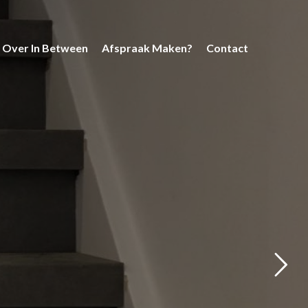
Over In Between
Afspraak Maken?
Contact