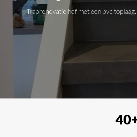
Geen project is te groot voor ons.
40+