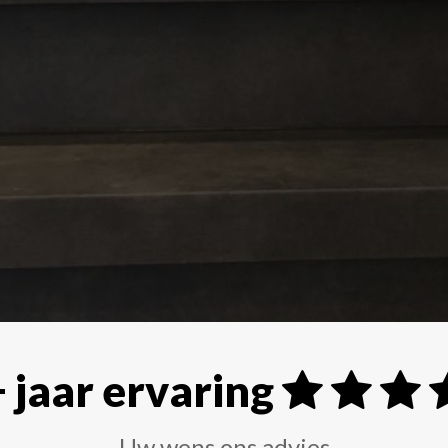
 jaar ervaring
Uw wens ons advies