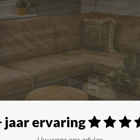
rs, rolgordijnen, plissé gordijnen, jaloezieën en 
 jaar ervaring
Uw wens ons advies