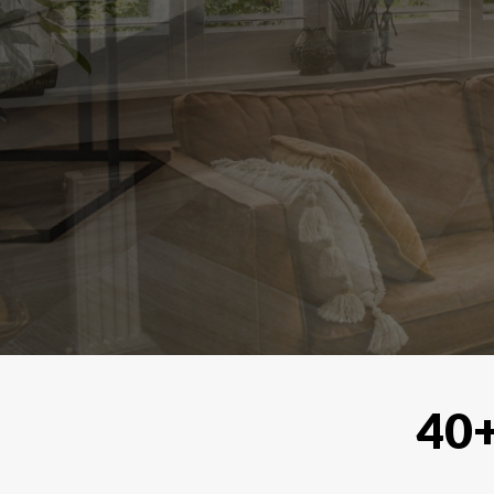
Alle soorten raamdecoraties zoals shutte
40+