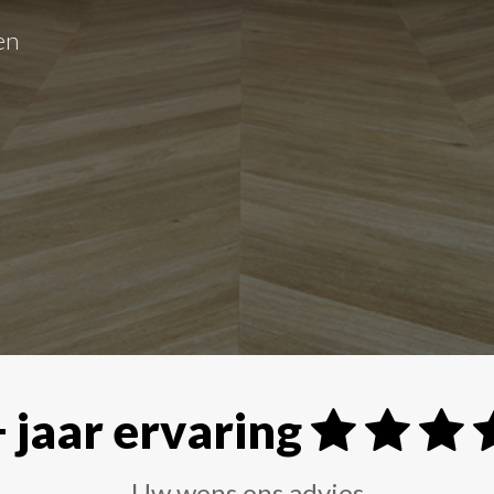
rs, rolgordijnen, plissé gordijnen, jaloezieën en 
 jaar ervaring
Uw wens ons advies