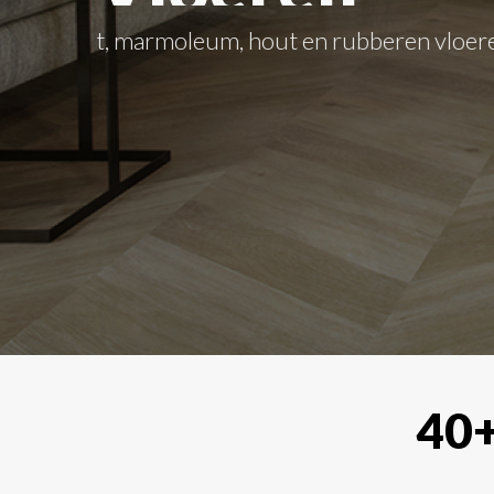
Alle soorten raamdecoraties zoals shutte
40+