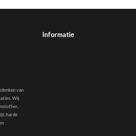
Informatie
bedenken van
aties. Wij
nstoffen,
jt, harde
en